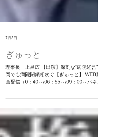
7月3日
ぎゅっと
理事長 上昌広 【出演】深刻な“病院経営”福
岡でも病院閉鎖相次ぐ【ぎゅっと】 WEB動
画配信（0：40～/06：55～/09：00～パネ
ル） 2026年06月23日
https://kbc.co.jp/movie/article.php?
mid=76&cid=244&cdid=46411