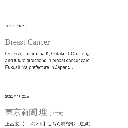
2021/4/21
https://dot.asahi.com/dot/2021041900070.ht
ml?page=1...
2021年4月21日
Breast Cancer
Ozaki A, Tachibana K, Ohtake T Challenges
and future directions in breast cancer care in
Fukushima prefecture in Japan:
correspondence to...
2021年4月21日
東京新聞 理事長
上昌広 【コメント】こちら特報部 逆風に