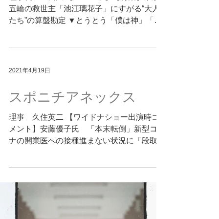
五輪の救世主「池江璃花子」にすがる“大人
たち”の算盤勘定 ▼とうとう「僕は神」「璃
花子を完治させた」と言い出した「なべおさ
み」 2021/4/22
2021年4月19日
スポニチアネックス
理事 久住英二 【ワイドナショー出演時コ
メント】安藤優子氏 「本末転倒」新型コロ
ナの開業医への接種進まない状況に「段取り
の悪さ」指摘 2021/4/18
https://www.sponichi.co.jp/entertainment/new
s/2021/04/18/kij...