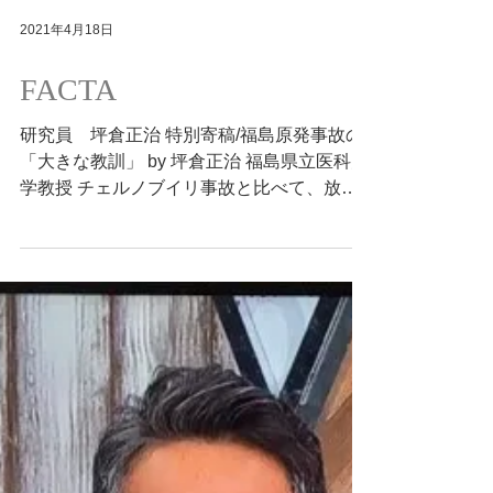
究所 上昌広 ときわ会常磐病院入乳腺外
科 尾崎章彦 東京海上日動パートナーズ
TOKIO新宿支店...
2021年4月18日
FACTA
研究員 坪倉正治 特別寄稿/福島原発事故の
「大きな教訓」 by 坪倉正治 福島県立医科大
学教授 チェルノブイリ事故と比べて、放射
線被ばくより環境の変化（避難）に伴う2次
的な健康影響が甚大。 2021年5月号 LIFE
［原発事故の健康影響］...