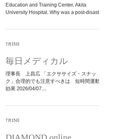
Takashi Miyaji, internal medicine. Clinical
Education and Training Center, Akita
University Hospital. Why was a post-disaster
reconstruction tax successfully introduced in
Japan, a country known for strong resistance
to taxation, following the Great East Japan
Earthquake? 2026/06/21
7月15日
https://www.mricg.info/single-post/why-was-
a-post-disaster-reconstruction-tax-
毎日メディカル
successfully-introduced-in-japan-a-country-
known-for-str
理事長 上昌広 「エクササイズ・スナッ
ク」合理的でも注意すべきは 短時間運動の
効果 2026/04/07
https://medical.mainichi.jp/articles/20260401/
mmd/00m/414/014000c ◆ 短時間運動を続け
る工夫――「エクササイズ・スナック」の研
究から 1回30秒〜2分のやや強い運動を1日
7月15日
数回行う「エクササイズ・スナック」。約2