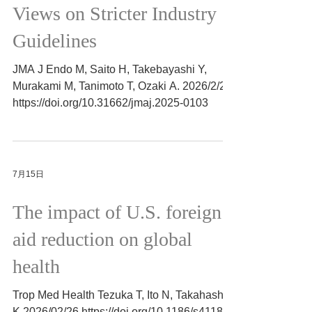
Reps Are Associated with
Views on Stricter Industry
Guidelines
JMA J Endo M, Saito H, Takebayashi Y,
Murakami M, Tanimoto T, Ozaki A. 2026/2/27
https://doi.org/10.31662/jmaj.2025-0103
7月15日
The impact of U.S. foreign
aid reduction on global
health