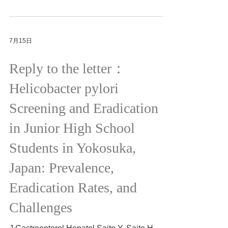
H, Saito Y, Pandolfino JE, Keswani RN,
Etemadi M, Matsuda T 2026/02/25
https://doi.org/10.1007/s10620-026-09777-x
7月15日
Reply to the letter：
Helicobacter pylori
Screening and Eradication
in Junior High School
Students in Yokosuka,
Japan: Prevalence,
Eradication Rates, and
Challenges