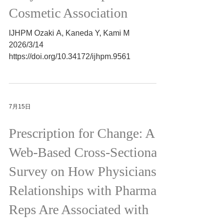
Tokyo and the Japan
Cosmetic Association
IJHPM Ozaki A, Kaneda Y, Kami M
2026/3/14
https://doi.org/10.34172/ijhpm.9561
7月15日
Prescription for Change: A
Web-Based Cross-Sectional
Survey on How Physicians'
Relationships with Pharma