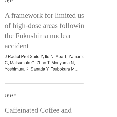
7月16日
A framework for limited use
of high-dose areas following
the Fukushima nuclear
accident
J Radiol Prot Saito Y, Ito N, Abe T, Yamamoto
C, Matsumoto C, Zhao T, Moriyama N,
Yoshimura K, Sanada Y, Tsubokura M
2026/3/23 https://doi.org/10.1088/1361-
6498/ae4c9d
7月16日
Caffeinated Coffee and