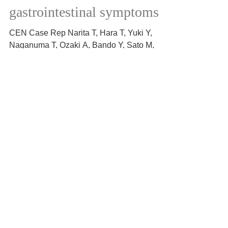
hypotension and
gastrointestinal symptoms
CEN Case Rep Narita T, Hara T, Yuki Y,
Naganuma T, Ozaki A, Bando Y, Sato M,
Komatsu M, Okazaki M, Hattori M,
Kawaguchi H 2026/01/22
https://doi.org/10.1007/s13730-025-01069-z
7月15日
Association between work-
from-home frequency and
prolonged sedentary
behavior: A longitudinal