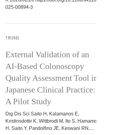
Trop Med Health Tezuka T, Ito N, Takahashi
K 2026/02/26 https://doi.org/10.1186/s41182-
025-00894-3
7月15日
External Validation of an
AI-Based Colonoscopy
Quality Assessment Tool in
Japanese Clinical Practice:
A Pilot Study
Dig Dis Sci Saito H, Kalamanos E,
Kristinsdottir K, Wittbrodt M, Ito S, Hamamoto