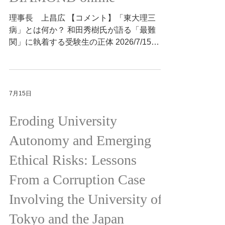
万5000人の追跡研究では死亡リスク低下と
DIAMOND online
の関連が、11件・計414人のランダム化比較
試験をまとめた解析では、心肺機能の改善と
理事長 上昌広 【コメント】「東大理三
80〜90％の継続率が報告されています。 血
病」とは何か？ 和田秀樹氏が語る「最難
圧や体重、脂質への効果はまだ明確ではあり
関」に執着する受験生の正体 2026/7/15
ませんが、まとまった運動時間を取りにくい
https://diamond.jp/articles/-/394117
人が、階段や早歩きなどを日常に取り入れ、
心肺機能を高める方法として注目されていま
す。 （編集・要約：医療ガバナンス研究
7月15日
所 山下えりか）
Eroding University
Autonomy and Emerging
Ethical Risks: Lessons
From a Corruption Case
Involving the University of