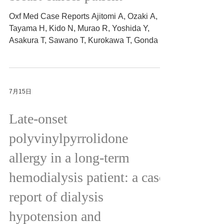
breast cancer patient
Oxf Med Case Reports Ajitomi A, Ozaki A,
Tayama H, Kido N, Murao R, Yoshida Y,
Asakura T, Sawano T, Kurokawa T, Gonda K,
Nashimoto M, Wada M, Tachibana K,
Koyama A, Shimmura H 2026/2/24
https://doi.org/10.1093/omcr/omag006
7月15日
Late-onset
polyvinylpyrrolidone
allergy in a long-term
hemodialysis patient: a case
report of dialysis