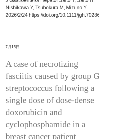
J Gastroenterol Hepatol Saito Y, Saito H,
Nishikawa Y, Tsubokura M, Mizuno Y
2026/2/24 https://doi.org/10.1111/jgh.70286
7月15日
A case of necrotizing
fasciitis caused by group G
streptococcus following a
single dose of dose-dense
doxorubicin and
cyclophosphamide in a